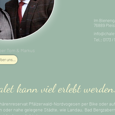
Im Bieneng
76889 Plei
info@chale
​Tel.: 0173 
ber Tom & Markus
ber uns...
et kann viel erlebt werden
sphärenreservat Pfälzerwald-Nordvogesen per Bike oder a
en oder nahe gelegene Städte, wie Landau, Bad Bergzaber