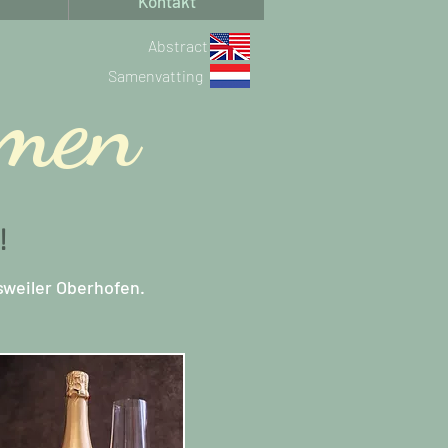
Kontakt
Abstract
Samenvatting
mmen
!
sweiler Oberhofen.