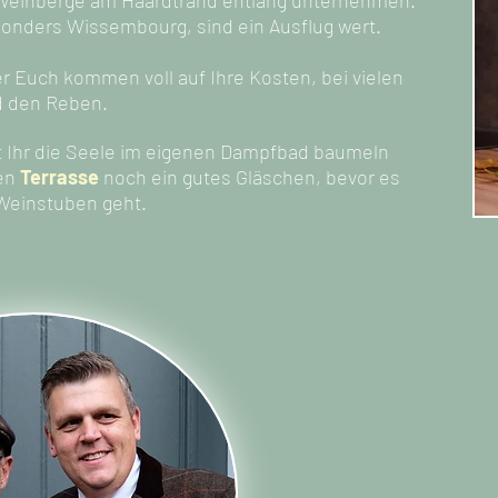
e Weinberge am Haardtrand entlang unternehmen.
onders Wissembourg, sind ein Ausflug wert.
r Euch kommen voll auf Ihre Kosten, bei vielen
nd den Reben.
t Ihr die Seele im eigenen Dampfbad baumeln
gen
Terrasse
noch ein gutes Gläschen, bevor es
 Weinstuben geht.