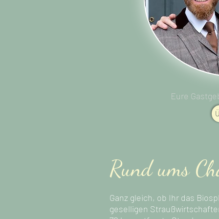
Eure Gastge
Ü
Rund ums Chal
Ganz gleich, ob Ihr das Bio
geselligen Straußwirtschaft