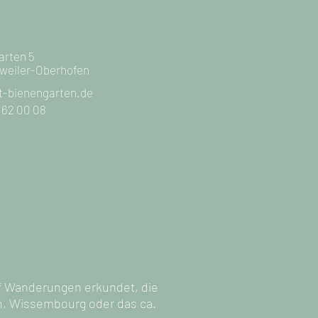
arten 5
sweiler-Oberhofen
t-bienengarten.de
/ 162 00 08
.
uf Wanderungen erkundet, die
n, Wissembourg oder das ca.