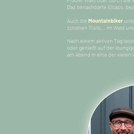
Pfälzer Wald oder durch di
Das benachbarte Elsass, bes
Auch die
Mountainbiker
unte
schönen Trails... im Wald u
Nach einem aktiven Tag lass
oder genießt auf der loungi
am Abend in eine der vielen