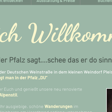
et entdecken
Ausstattung & Preise
Buchen
ich Willko
r Pfalz sagt....schee das er do sinn
b der Deutschen Weinstraße in dem kleinen Weindorf
Plei
t man in der Pfalz „DU“
ter Euch und genießt unsere neu renovierte
Alpenstil
.
 Ihr ausgiebige, schöne
Wanderungen
im